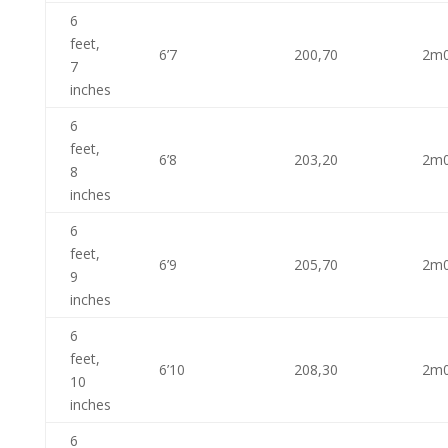
6
feet,
6’7
200,70
2m
7
inches
6
feet,
6’8
203,20
2m
8
inches
6
feet,
6’9
205,70
2m
9
inches
6
feet,
6’10
208,30
2m
10
inches
6