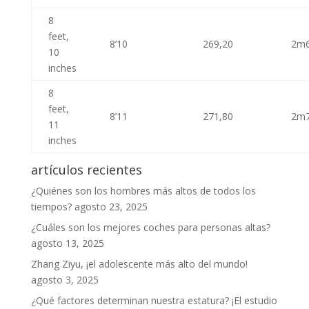
8
feet,
8’10
269,20
2m
10
inches
8
feet,
8’11
271,80
2m
11
inches
artículos recientes
¿Quiénes son los hombres más altos de todos los
tiempos?
agosto 23, 2025
¿Cuáles son los mejores coches para personas altas?
agosto 13, 2025
Zhang Ziyu, ¡el adolescente más alto del mundo!
agosto 3, 2025
¿Qué factores determinan nuestra estatura? ¡El estudio