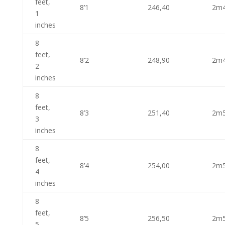
feet,
8’1
246,40
2m
1
inches
8
feet,
8’2
248,90
2m
2
inches
8
feet,
8’3
251,40
2m
3
inches
8
feet,
8’4
254,00
2m
4
inches
8
feet,
8’5
256,50
2m
5