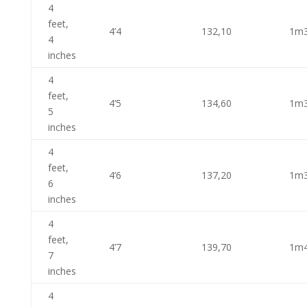
4
feet,
4’4
132,10
1m
4
inches
4
feet,
4’5
134,60
1m
5
inches
4
feet,
4’6
137,20
1m
6
inches
4
feet,
4’7
139,70
1m
7
inches
4