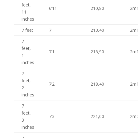
feet,
6’11
210,80
2m
11
inches
7 feet
7
213,40
2m
7
feet,
7’1
215,90
2m
1
inches
7
feet,
7’2
218,40
2m
2
inches
7
feet,
7’3
221,00
2m
3
inches