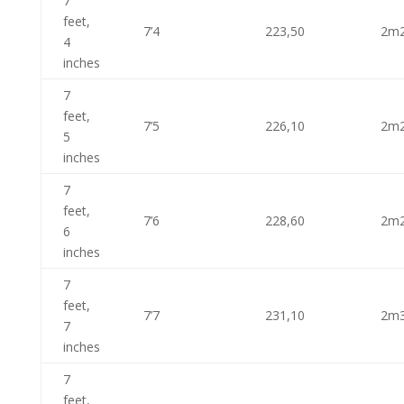
7
feet,
7’4
223,50
2m
4
inches
7
feet,
7’5
226,10
2m
5
inches
7
feet,
7’6
228,60
2m
6
inches
7
feet,
7’7
231,10
2m
7
inches
7
feet,