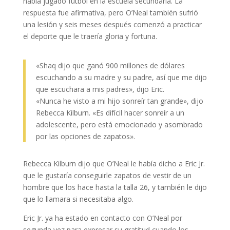
había jugado fútbol en la escuela secundaria. La
respuesta fue afirmativa, pero O’Neal también sufrió
una lesión y seis meses después comenzó a practicar
el deporte que le traería gloria y fortuna.
«Shaq dijo que ganó 900 millones de dólares
escuchando a su madre y su padre, así que me dijo
que escuchara a mis padres», dijo Eric.
«Nunca he visto a mi hijo sonreír tan grande», dijo
Rebecca Kilburn. «Es difícil hacer sonreír a un
adolescente, pero está emocionado y asombrado
por las opciones de zapatos».
Rebecca Kilburn dijo que O’Neal le había dicho a Eric Jr.
que le gustaría conseguirle zapatos de vestir de un
hombre que los hace hasta la talla 26, y también le dijo
que lo llamara si necesitaba algo.
Eric Jr. ya ha estado en contacto con O’Neal por
segunda vez para expresar su gratitud cuando los